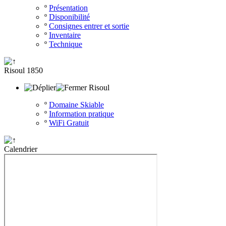
º
Présentation
º
Disponibilité
º
Consignes entrer et sortie
º
Inventaire
º
Technique
Risoul 1850
Risoul
º
Domaine Skiable
º
Information pratique
º
WiFi Gratuit
Calendrier