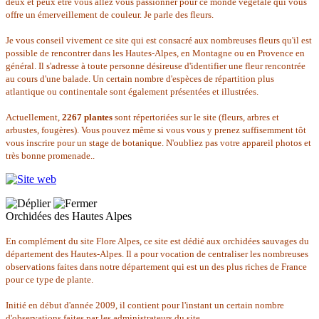
deux et peux être vous allez vous passionner pour ce monde végétale qui vous
offre un émerveillement de couleur. Je parle des fleurs.
Je vous conseil vivement ce site qui est consacré aux nombreuses fleurs qu'il est
possible de rencontrer dans les Hautes-Alpes, en Montagne ou en Provence en
général. Il s'adresse à toute personne désireuse d'identifier une fleur rencontrée
au cours d'une balade. Un certain nombre d'espèces de répartition plus
atlantique ou continentale sont également présentées et illustrées.
Actuellement,
2267 plantes
sont répertoriées sur le site (fleurs, arbres et
arbustes, fougères). Vous pouvez même si vous vous y prenez suffisemment tôt
vous inscrire pour un stage de botanique. N'oubliez pas votre appareil photos et
très bonne promenade..
Orchidées des Hautes Alpes
En complément du site Flore Alpes, ce site est dédié aux orchidées sauvages du
département des Hautes-Alpes. Il a pour vocation de centraliser les nombreuses
observations faites dans notre département qui est un des plus riches de France
pour ce type de plante.
Initié en début d'année 2009, il contient pour l'instant un certain nombre
d'observations faites par les administrateurs du site.